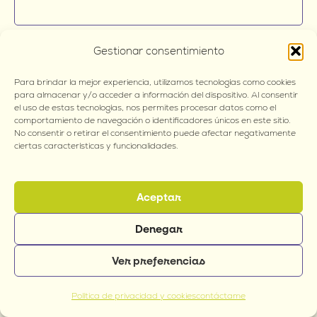
Gestionar consentimiento
Para brindar la mejor experiencia, utilizamos tecnologías como cookies
Política de privacidad y cookies
para almacenar y/o acceder a información del dispositivo. Al consentir
el uso de estas tecnologías, nos permites procesar datos como el
comportamiento de navegación o identificadores únicos en este sitio.
Términos y condiciones Ecommerce
No consentir o retirar el consentimiento puede afectar negativamente
ciertas características y funcionalidades.
Política de no discriminación
Copyright © 2026 Tu Psicologa Cristiana | por ♛
JoseLuisCR.com
Aceptar
Denegar
1
Ver preferencias
Política de privacidad y cookies
contáctame