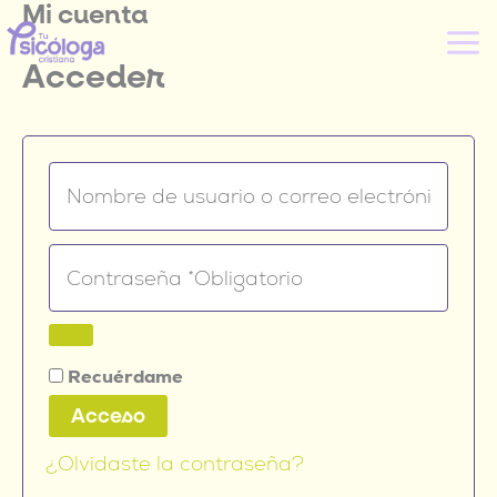
Mi cuenta
Ir
al
Acceder
contenido
Recuérdame
Acceso
¿Olvidaste la contraseña?