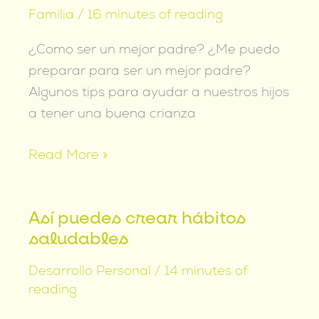
la
Familia
/
16 minutes of reading
relación
con
¿Como ser un mejor padre? ¿Me puedo
mamá
preparar para ser un mejor padre?
en
Algunos tips para ayudar a nuestros hijos
nuestra
a tener una buena crianza
posición
10
frente
Read More »
tips
a
para
Dios
Así puedes crear hábitos
ser
saludables
un
mejor
Desarrollo Personal
/
14 minutes of
padre
reading
(o