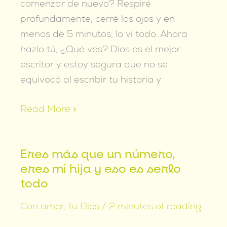
comenzar de nuevo? Respiré
profundamente, cerré los ojos y en
menos de 5 minutos, lo vi todo. Ahora
hazlo tú, ¿Qué ves? Dios es el mejor
escritor y estoy segura que no se
equivocó al escribir tu historia y
Soy
Read More »
quien
escribe
Eres más que un número,
tu
eres mi hija y eso es serlo
historia,
todo
una
y
Con amor, tu Dios
/
2 minutes of reading
otra