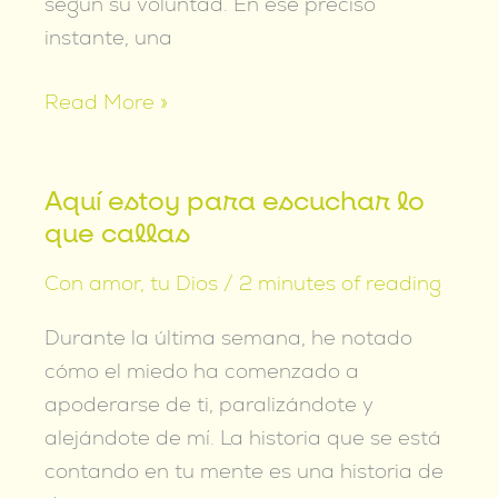
según su voluntad. En ese preciso
instante, una
Soy
Read More »
el
Alfarero
Aquí estoy para escuchar lo
de
que callas
tu
Alma
Con amor, tu Dios
/
2 minutes of reading
Durante la última semana, he notado
cómo el miedo ha comenzado a
apoderarse de ti, paralizándote y
alejándote de mí. La historia que se está
contando en tu mente es una historia de