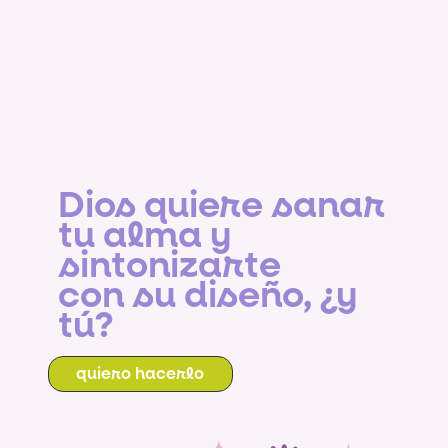
Dios quiere sanar
tu alma y
sintonizarte
con su diseño, ¿y
tú?
quiero hacerlo