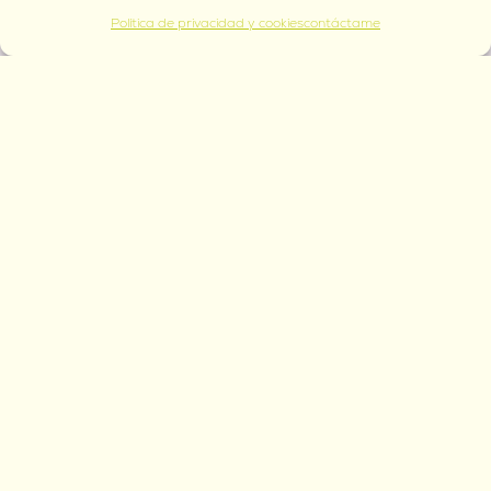
Política de privacidad y cookies
contáctame
¡Qué bonito
tenerte aquí!
Mi nombre es Natalia y desde hace 8
años me he dedicado a trabajar para
el reino, como una herramienta que
ayuda a las almas a liberarse de la
cautividad.
más sobre mí