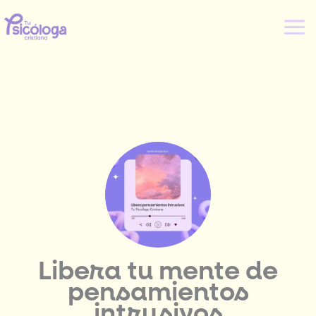
Ir
al
contenido
Libera tu mente de
pensamientos
intrusivos