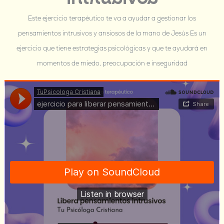
Este ejercicio terapéutico te va a ayudar a gestionar los
pensamientos intrusivos y ansiosos de la mano de Jesús Es un
ejercicio que tiene estrategias psicológicas y que te ayudará en
momentos de miedo, preocupación e inseguridad