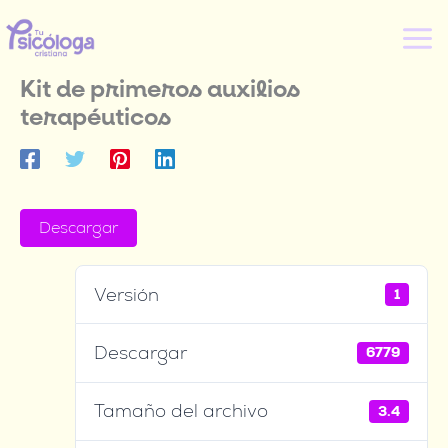
Ir
al
contenido
Kit de primeros auxilios
terapéuticos
Descargar
Versión
1
Descargar
6779
Tamaño del archivo
3.4