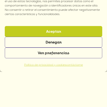
el uso de estas tecnologías, nos permites procesar datos como el
comportamiento de navegación o identificadores únicos en este sitio.
No consentir o retirar el consentimiento puede afectar negativamente
ciertas características y funcionalidades.
ahorro: US$ 51
Aceptar
Denegar
1
Ver preferencias
Política de privacidad y cookies
contáctame