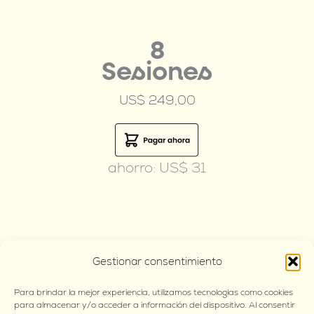
8
Sesiones
US$ 249,00
ahorro: US$ 31
10
Gestionar consentimiento
Sesiones
Para brindar la mejor experiencia, utilizamos tecnologías como cookies
US$ 299,00
para almacenar y/o acceder a información del dispositivo. Al consentir